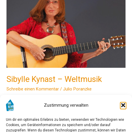
–
Weltmusik
Sibylle Kynast – Weltmusik
Schreibe einen Kommentar
/
Julio Poranzke
Sibylle Kynast begann ihre Karriere als Sängerin in der ersten
Zustimmung verwalten
Folkloregruppe Deutschlands, den “City Preachers”, neben
Alexandra, Inga Rumpf und Udo Lindenberg. Seit 2009 tritt
Sibylle Kynast als Solistin und mit eigenem Ensemble auf und
Um dir ein optimales Erlebnis zu bieten, verwenden wir Technologien wie
hat bereits 6 Alben veröffentlicht. Sie singt Lieder aus
Cookies, um Geräteinformationen zu speichern und/oder darauf
Spanien, Italien, Frankreich, Lateinamerika, Russland,
zuzugreifen. Wenn du diesen Technologien zustimmst, können wir Daten