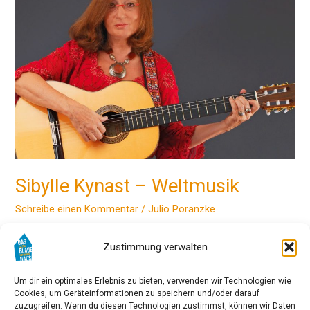
–
Weltmusik
Sibylle Kynast – Weltmusik
Schreibe einen Kommentar
/
Julio Poranzke
Sibylle Kynast begann ihre Karriere als Sängerin in der ersten
Zustimmung verwalten
Folkloregruppe Deutschlands, den “City Preachers”, neben
Alexandra, Inga Rumpf und Udo Lindenberg. Seit 2009 tritt
Sibylle Kynast als Solistin und mit eigenem Ensemble auf und
Um dir ein optimales Erlebnis zu bieten, verwenden wir Technologien wie
hat bereits 6 Alben veröffentlicht. Sie singt Lieder aus
Cookies, um Geräteinformationen zu speichern und/oder darauf
Spanien, Italien, Frankreich, Lateinamerika, Russland,
zuzugreifen. Wenn du diesen Technologien zustimmst, können wir Daten